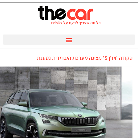
סקודה 'ויז'ן S' מציגה מערכת היברידית נטענת