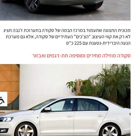
מכונית התצוגה שתעמוד במרכז הבמה של סקודה בתערוכת ז'נבה תציג
לא רק את קווי העיצוב "הצ'כים" העתידיים של סקודה, אלא גם מערכת
הנעה היברידית-נטענת עם 225 כ"ס
סקודה מוזילה מחירים ומוסיפה תת-דגמים ואבזור