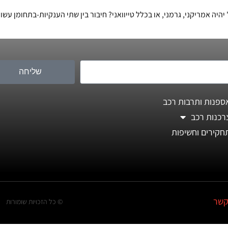
ה אמריקני, גרמני, או בכלל טייוואני? חיבור בין שתי הענקיות-בתחומן עש
שליחה
ספנות ותרבות רכב
רכנות רכב
חקירים וחשיפות
קשר
© כל הזכויות שומורות