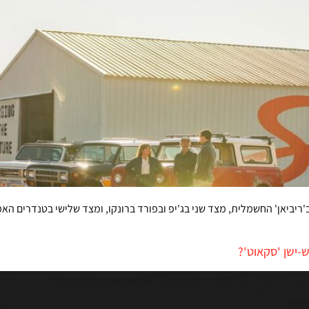
יביאן' החשמלית, מצד שני בג'יפ ובפורד ברונקו, ומצד שלישי בטנדרים הא
-ישן 'סקאוט'?