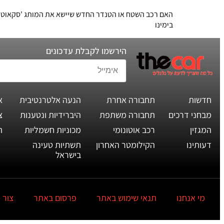
האם רכב השטח או הטנדר החדש שיישא את המותג 'סקאוט' יהי
בימינו
הירשמו לקבלת עדכונים
חדשות
תחבורה אחרת
הנעה אלטרנטיבית
א
מבחני דרכים
תחבורה משתפת
היברידיות ונטענות
צ
המגזין
רכב אוטונומי
מכוניות חשמליות
ת
דעותינו
הקילומטר האחרון
תשתיות טעינה
בישראל
מי אנחנו
תנאי שימוש באתר
פרסום באתר
צור 