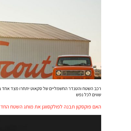
רכב השטח והטנדר החשמליים של סקאוט יתחרו מצד אחד ב'ר
שווים לכל נפש
האם פוקסקון תבנה לפולקסווגן את מותג השטח החדש