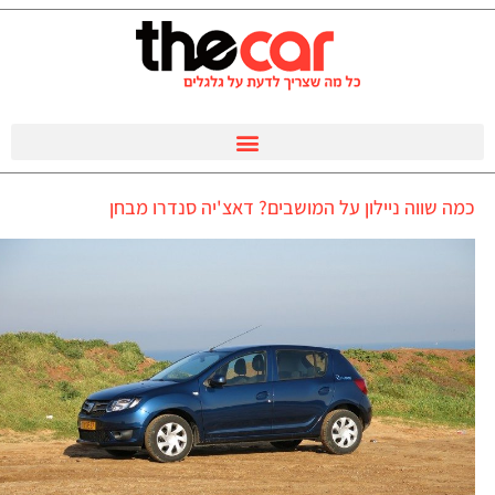
כמה שווה ניילון על המושבים? דאצ'יה סנדרו מבחן