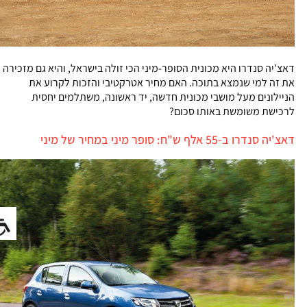
דאצ'יה סנדרו היא מכונית הסופר-מיני הכי זולה בישראל, והיא גם מזכירה
את זה למי שנמצא בתוכה. האם מחיר אטרקטיבי והזכות לקרוע את
הניילונים מעל מושבי מכונית חדשה, יד ראשונה, משתלמים יחסית
לרכישת משומשת באותו סכום?
דאצ'יה סנדרו ב-55 אלף ש"ח: סופר מיני במחיר של מיני