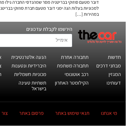
דובר מטעם סוזוקי בבריטניה מסר שמהנדסי החברה גילו מה 
למכוניות בעלות הגה ימני דובר מטעם חברת סוזוקי בבריטנ
במהירות […]
הירשמו לקבלת עדכונים
חדשות
תחבורה אחרת
הנעה אלטרנטיבית
א
מבחני דרכים
תחבורה משתפת
היברידיות ונטענות
צ
המגזין
רכב אוטונומי
מכוניות חשמליות
ת
דעותינו
הקילומטר האחרון
תשתיות טעינה
בישראל
מי אנחנו
תנאי שימוש באתר
פרסום באתר
צור 