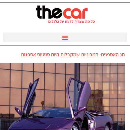
חג האספנים: המכוניות שמקבלות היום סטטוס אספנות