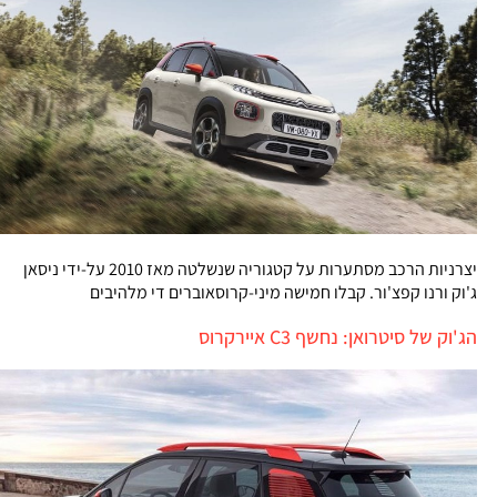
יצרניות הרכב מסתערות על קטגוריה שנשלטה מאז 2010 על-ידי ניסאן
ג'וק ורנו קפצ'ור. קבלו חמישה מיני-קרוסאוברים די מלהיבים
הג'וק של סיטרואן: נחשף C3 איירקרוס