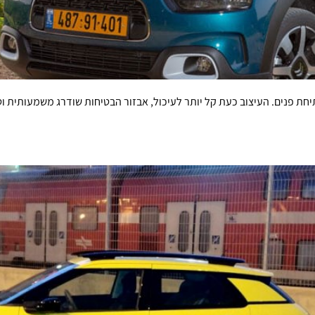
ת פנים. העיצוב כעת קל יותר לעיכול, אבזור הבטיחות שודרג משמעותית וט