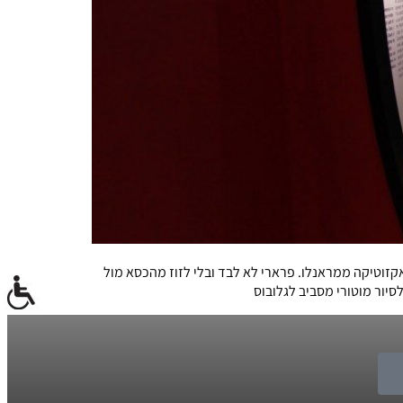
י המוזיאון של יצרנית האקזוטיקה ממראנלו. פרארי לא לבד ובלי לזוז מהכסא מול
סיור מוטורי מסביב לגלובוס