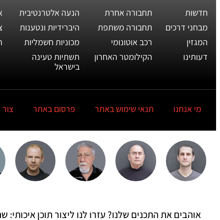
חדשות
תחבורה אחרת
הנעה אלטרנטיבית
א
מבחני דרכים
תחבורה משתפת
היברידיות ונטענות
צ
המגזין
רכב אוטונומי
מכוניות חשמליות
ת
דעותינו
הקילומטר האחרון
תשתיות טעינה
בישראל
מי אנחנו
תנאי שימוש באתר
פרסום באתר
צור 
אוהבים את התכנים שלנו? עזרו לנו ליצור תוכן איכותי: