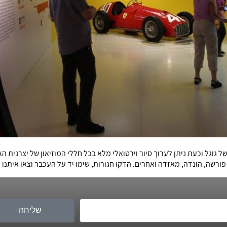
שבוע שעבר מוזיאון פרארי הצטרף למאגר ה-Street View של גוגל וכעת ניתן לערוך סיור וירטואלי מלא בכל חלל
פורשה, הונדה, מאזדה ואחרים. הדקו חגורות, שימו יד על העכבר וצאו איתנו ל
שליחה