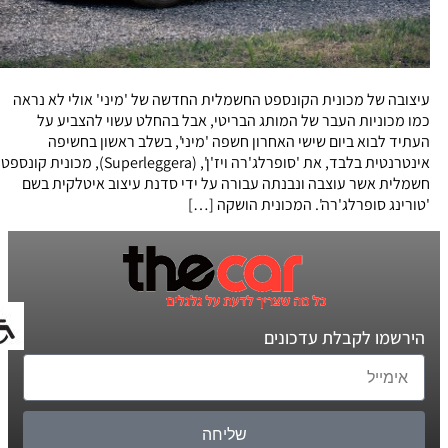
עיצובה של מכונית הקונספט החשמלית החדשה של 'מיני' אולי לא נראה
כמו מכוניות העבר של המותג הבריטי, אבל בהחלט עשוי להצביע על
העתיד לבוא ביום שישי האחרון חשפה 'מיני', בשלב ראשון בחשיפה
אינטרנטית בלבד, את 'סופרלג'רה ויז'ן', (Superleggera), מכונית קונספט
חשמלית אשר עוצבה ונבנתה עבורה על ידי סדנת עיצוב איטלקית בשם
'טורינג סופרלג'רה'. המכונית הושקה […]
הירשמו לקבלת עדכונים
שליחה