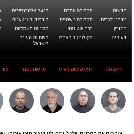
חדשות
תחבורה אחרת
הנעה אלטרנטיבית
א
מבחני דרכים
תחבורה משתפת
היברידיות ונטענות
צ
המגזין
רכב אוטונומי
מכוניות חשמליות
ת
דעותינו
הקילומטר האחרון
תשתיות טעינה
בישראל
מי אנחנו
תנאי שימוש באתר
פרסום באתר
צור 
אוהבים את התכנים שלנו? עזרו לנו ליצור תוכן איכותי: