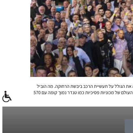
את הגולל על תעשיית הרכב ביבשת הרחוקה. מה הוביל
לכישלון תעשיית הרכב במדינה העצומה ששטחה גדול פי 370 משטחה של ישראל והאם הפסקת היצור באוזי-לנד מבשרת את היעלמותן מהעולם של מכוניות פסיכיות כמו טנדר נמוך קומה עם 570