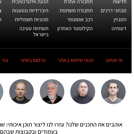
חדשות
תחבורה אחרת
הנעה אלטרנטיבית
א
מבחני דרכים
תחבורה משתפת
היברידיות ונטענות
צ
המגזין
רכב אוטונומי
מכוניות חשמליות
ת
דעותינו
הקילומטר האחרון
תשתיות טעינה
בישראל
מי אנחנו
תנאי שימוש באתר
פרסום באתר
צור 
אוהבים את התכנים שלנו? עזרו לנו ליצור תוכן איכותי:
בעמודים ובקבוצות שבהם 