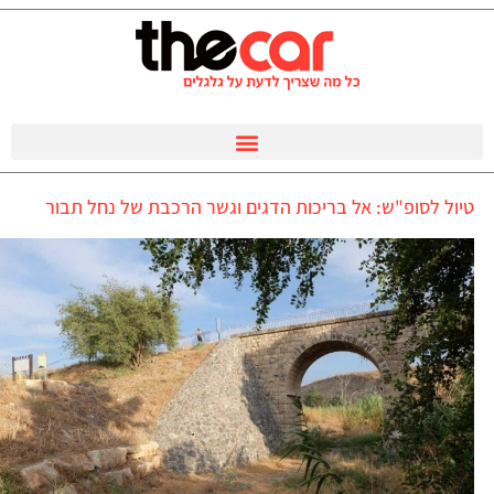
טיול לסופ"ש: אל בריכות הדגים וגשר הרכבת של נחל תבור