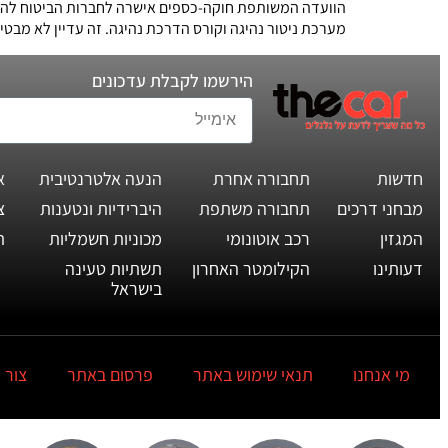
הוועדה המשותפת חוקה-כספים אישרה לחברות הביטוח להתי
מערכת ניטור נהיגה וקורס הדרכת נהיגה. זה עדיין לא מבטי
הירשמו לקבלת עדכונים
חדשות
תחבורה אחרת
הנעה אלטרנטיבית
א
מבחני דרכים
תחבורה משתפת
היברידיות ונטענות
צ
המגזין
רכב אוטונומי
מכוניות חשמליות
ת
דעותינו
הקילומטר האחרון
תשתיות טעינה
בישראל
מי אנחנו
תנאי שימוש באתר
פרסום באתר
צור 