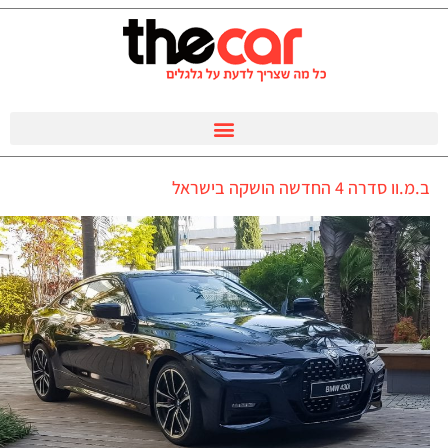
ב.מ.וו סדרה 4 החדשה הושקה בישראל