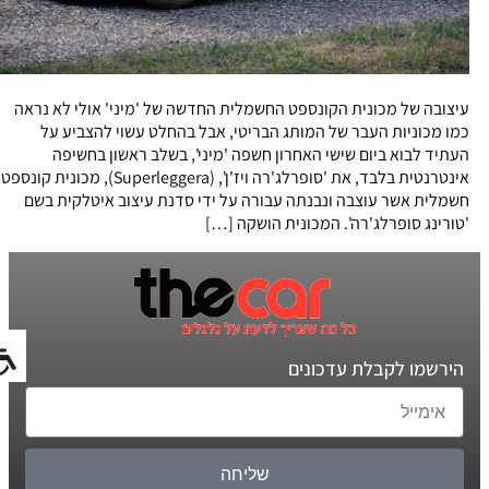
עיצובה של מכונית הקונספט החשמלית החדשה של 'מיני' אולי לא נראה
כמו מכוניות העבר של המותג הבריטי, אבל בהחלט עשוי להצביע על
העתיד לבוא ביום שישי האחרון חשפה 'מיני', בשלב ראשון בחשיפה
אינטרנטית בלבד, את 'סופרלג'רה ויז'ן', (Superleggera), מכונית קונספט
חשמלית אשר עוצבה ונבנתה עבורה על ידי סדנת עיצוב איטלקית בשם
'טורינג סופרלג'רה'. המכונית הושקה […]
הירשמו לקבלת עדכונים
שליחה