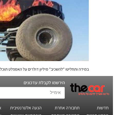
במידה ותחליטו "להשכיב" מיליון דולרים על האספלט תוכלו לרכוש 72 מכוניות מיני ידניות, 30 משפחומטיות, 12 ג'יפוני יוקרה או את Sin City Hustler – המונסטר טראק 
הירשמו לקבלת עדכונים
חדשות
תחבורה אחרת
הנעה אלטרנטיבית
א