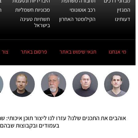
מבחני דרכים
תחבורה משתפת
היברידיות ונטענות
צ
המגזין
רכב אוטונומי
מכוניות חשמליות
ת
דעותינו
הקילומטר האחרון
תשתיות טעינה
בישראל
מי אנחנו
תנאי שימוש באתר
פרסום באתר
צור 
אוהבים את התכנים שלנו? עזרו לנו ליצור תוכן איכותי:
בעמודים ובקבוצות שבהם 