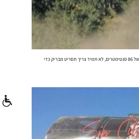
בי.ג'יי בולדווין חוזר עם סרטון חדש של הטרופי טראק האימתנית שלו ומוכיח שעם מנוע שמפיק של 850 כ"ס, הנעה אחורית ומהלך מתלה של 86 סנטימטרים, לא תמיד צריך תסריט מבריק כדי