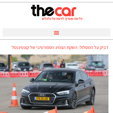
דביק על המסלול: השקת הצמיג הספורטיבי של קונטיננטל