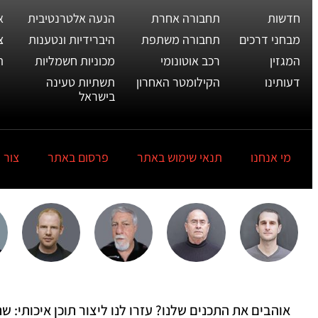
חדשות
תחבורה אחרת
הנעה אלטרנטיבית
א
מבחני דרכים
תחבורה משתפת
היברידיות ונטענות
צ
המגזין
רכב אוטונומי
מכוניות חשמליות
ת
דעותינו
הקילומטר האחרון
תשתיות טעינה
בישראל
מי אנחנו
תנאי שימוש באתר
פרסום באתר
צור 
אוהבים את התכנים שלנו? עזרו לנו ליצור תוכן איכותי: