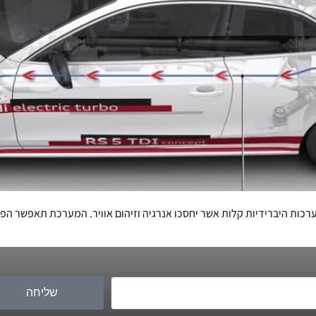
ח של 48 וולט תשלב אאודי מערכות היברידיות קלות אשר יחסכו אנרגיה וזיהום אוויר. המע
שליחה