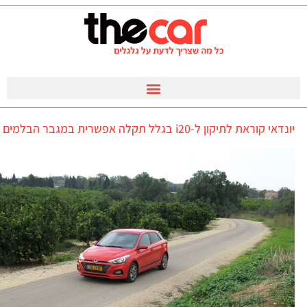
יונדאי קוראת לתיקון ל-i20 בגלל תקלה אפשרית במגבר הבלמים