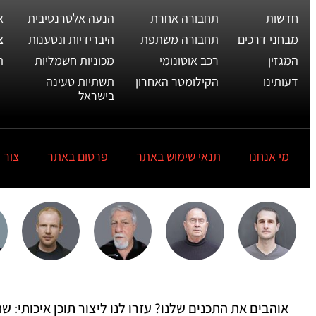
חדשות
תחבורה אחרת
הנעה אלטרנטיבית
א
מבחני דרכים
תחבורה משתפת
היברידיות ונטענות
צ
המגזין
רכב אוטונומי
מכוניות חשמליות
ת
דעותינו
הקילומטר האחרון
תשתיות טעינה
בישראל
מי אנחנו
תנאי שימוש באתר
פרסום באתר
צור 
אוהבים את התכנים שלנו? עזרו לנו ליצור תוכן איכותי: