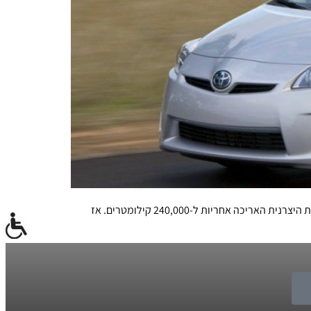
במשאבת הבלמים שטויוטה פיתחה עבור חלק מן הדגמים ההיברידים שלה ושל לקסוס יש מספר כשלים סדרתיים, וכדי שלא לפגוע בלקוחות היצרנית האריכה אחריות ל-240,000 קילומטרים. אז