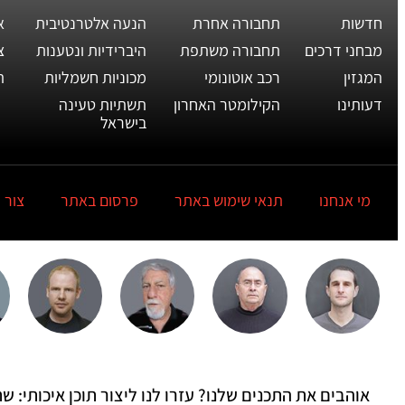
חדשות
תחבורה אחרת
הנעה אלטרנטיבית
א
מבחני דרכים
תחבורה משתפת
היברידיות ונטענות
צ
המגזין
רכב אוטונומי
מכוניות חשמליות
ת
דעותינו
הקילומטר האחרון
תשתיות טעינה
בישראל
מי אנחנו
תנאי שימוש באתר
פרסום באתר
צור 
אוהבים את התכנים שלנו? עזרו לנו ליצור תוכן איכותי: