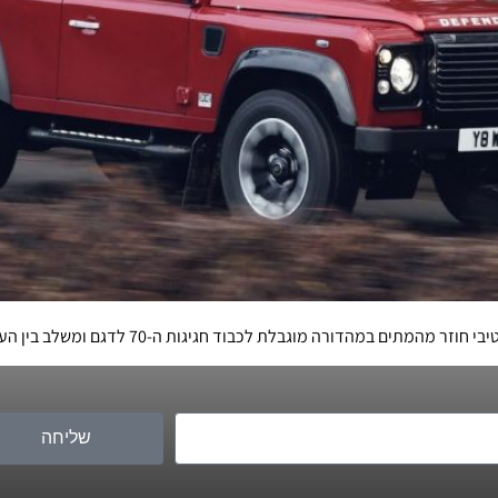
 חגיגות ה-70 לדגם ומשלב בין העיצוב הקלאסי האייקוני למנוע וי 8 מודרני עם 400 כ"ס
שליחה