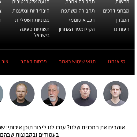
חדשות
תחבורה אחרת
הנעה אלטרנטיבית
א
מבחני דרכים
תחבורה משתפת
היברידיות ונטענות
צ
המגזין
רכב אוטונומי
מכוניות חשמליות
ת
דעותינו
הקילומטר האחרון
תשתיות טעינה
בישראל
מי אנחנו
תנאי שימוש באתר
פרסום באתר
צור 
אוהבים את התכנים שלנו? עזרו לנו ליצור תוכן איכותי:
בעמודים ובקבוצות שבהם 