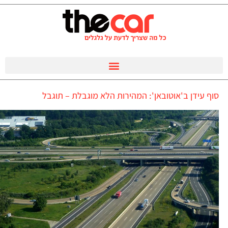
סוף עידן ב'אוטובאן': המהירות הלא מוגבלת – תוגבל