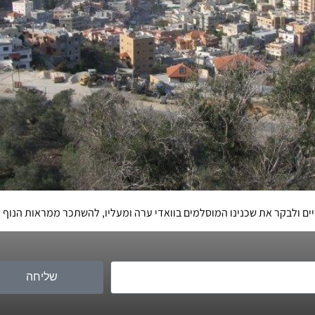
ם ולבקר את שכנינו המוסלמים בוואדי ערה ומעליו, להשתכר ממראות הנוף ו
שליחה