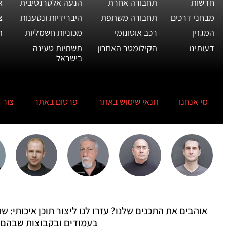
חדשות
תחבורה אחרת
הנעה אלטרנטיבית
א
מבחני דרכים
תחבורה משתפת
היברידיות ונטענות
צ
המגזין
רכב אוטונומי
מכוניות חשמליות
ת
דעותינו
הקילומטר האחרון
תשתיות טעינה
בישראל
מי אנחנו
תנאי שימוש באתר
פרסום באתר
צור 
אוהבים את התכנים שלנו? עזרו לנו ליצור תוכן איכותי:
בעמודים ובקבוצות שבהם 