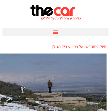
טיול לסופ"ש: אל צפון שביל הגולן