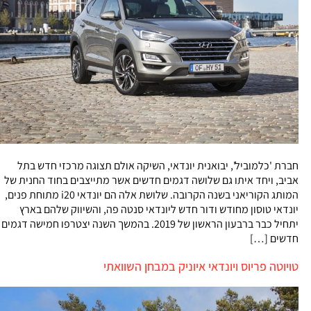
חברת 'כלמוביל', יבואנית יונדאי, השיקה אולם תצוגה מרכזי חדש בתל
אביב, ויחד איתו גם שלושה דגמים חדשים אשר מתייצבים בחוד החנית של
המותג הקוריאני בשנה הקרובה. שלושת אלה הם יונדאי i20 מתוחת פנים,
יונדאי טוסון מחודש ודור חדש ליונדאי סנטה פה, והשיווק שלהם בארץ
יתחיל כבר ברבעון הראשון של 2019. בהמשך השנה יצטרפו חמישה דגמים
חדשים […]
טויוטה פריוס ויונדאי איוניק במבחן השוואתי