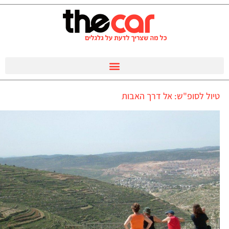
טיול לסופ"ש: אל דרך האבות