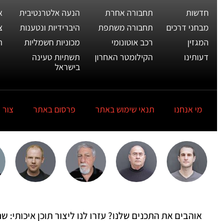
חדשות
תחבורה אחרת
הנעה אלטרנטיבית
א
מבחני דרכים
תחבורה משתפת
היברידיות ונטענות
צ
המגזין
רכב אוטונומי
מכוניות חשמליות
ת
דעותינו
הקילומטר האחרון
תשתיות טעינה
בישראל
מי אנחנו
תנאי שימוש באתר
פרסום באתר
צור 
אוהבים את התכנים שלנו? עזרו לנו ליצור תוכן איכותי: