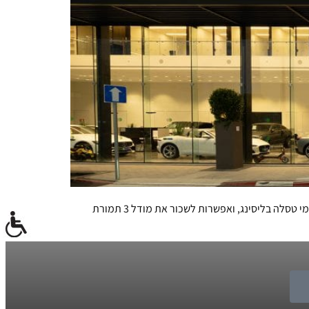
חברת הטריד אין Buy&Drive חנכה מרכז חדש בנתניה, ובו תציע שירותי רכישה מתקדמים תחת קורת גג אחת. הגימיק: החברה מציעה דגמי טסלה בליסינג, ואפשרות לשכור את מודל 3 תמורת