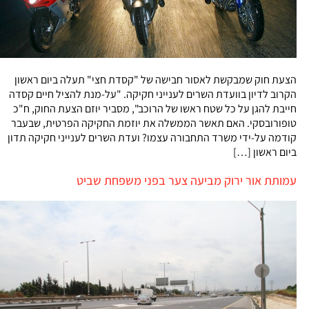
הצעת חוק שמבקשת לאסור חבישה של "קסדת חצי" תעלה ביום ראשון
הקרוב לדיון בוועדת השרים לענייני חקיקה. "על-מנת להציל חיים קסדה
חייבת להגן על כל שטח ראשו של הרוכב", מסביר יוזם הצעת החוק, ח"כ
טופורובסקי. האם תאשר הממשלה את יוזמת החקיקה הפרטית, שבעבר
קודמה על-ידי משרד התחבורה עצמו? ועדת השרים לענייני חקיקה תדון
ביום ראשון […]
עמותת אור ירוק מביעה צער בפני משפחת שביט