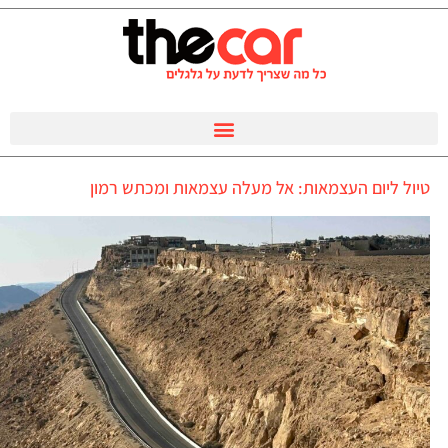
טיול ליום העצמאות: אל מעלה עצמאות ומכתש רמון