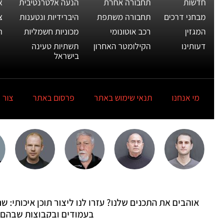
חדשות
תחבורה אחרת
הנעה אלטרנטיבית
א
מבחני דרכים
תחבורה משתפת
היברידיות ונטענות
צ
המגזין
רכב אוטונומי
מכוניות חשמליות
ת
דעותינו
הקילומטר האחרון
תשתיות טעינה
בישראל
מי אנחנו
תנאי שימוש באתר
פרסום באתר
צור 
אוהבים את התכנים שלנו? עזרו לנו ליצור תוכן איכותי:
בעמודים ובקבוצות שבהם 