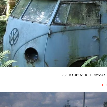
יעה
ים