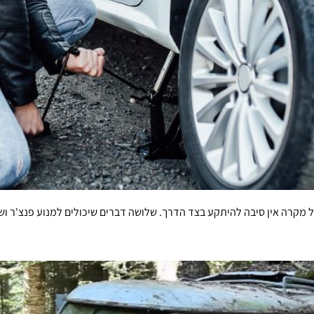
 מקרה אין סיבה להיתקע בצד הדרך. שלושה דברים שיכולים למנוע פנצ'ר וש