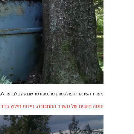
מעורר השראה: הפולקסווגן טרנספורטר שננטש בלב יער לפני 4 עשורים חזר הביתה בנס
יוזמה חיובית של משרד התחבורה: ניידות חילוץ בדרכ