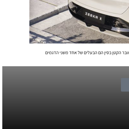
רופה ומבטיח להשיק דגם חדש בכל חצי שנה. כ-20% מן הרוכשים של הקרוסאובר הקטן בסין הם הבעלים של אחד משני הדגמים