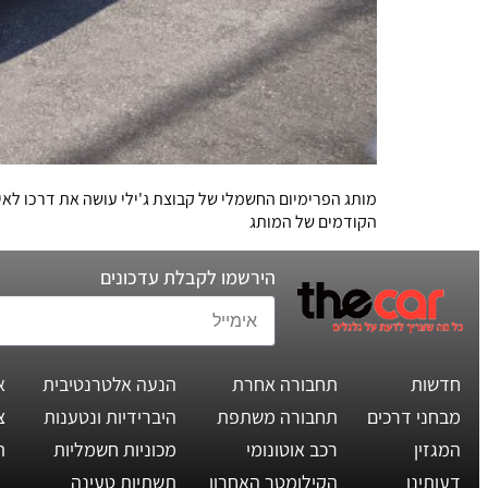
הקודמים של המותג
הירשמו לקבלת עדכונים
חדשות
תחבורה אחרת
הנעה אלטרנטיבית
א
מבחני דרכים
תחבורה משתפת
היברידיות ונטענות
צ
המגזין
רכב אוטונומי
מכוניות חשמליות
ת
דעותינו
הקילומטר האחרון
תשתיות טעינה