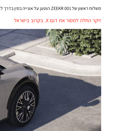
משלוח ראשון של 001 ZEEKR הוטען על אונייה בסין בדרך לאירופה. המחיר: 59,500 אירו. מעבר לכתף כבר מציץ הקרוסאובר החשמלי X שיעלה באירופה 45,000 אירו
זיקר החלה למסור את דגם X. בקרוב בישראל