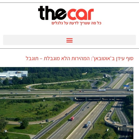
סוף עידן ב'אוטובאן': המהירות הלא מוגבלת – תוגבל