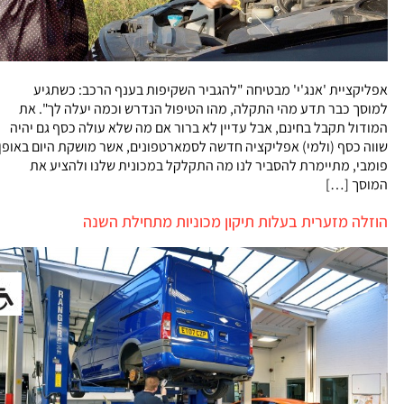
אפליקציית 'אנג'י' מבטיחה "להגביר השקיפות בענף הרכב: כשתגיע
למוסך כבר תדע מהי התקלה, מהו הטיפול הנדרש וכמה יעלה לך". את
המודול תקבל בחינם, אבל עדיין לא ברור אם מה שלא עולה כסף גם יהיה
שווה כסף (ולמי) אפליקציה חדשה לסמארטפונים, אשר מושקת היום באופן
פומבי, מתיימרת להסביר לנו מה התקלקל במכונית שלנו ולהציע את
המוסך […]
הוזלה מזערית בעלות תיקון מכוניות מתחילת השנה