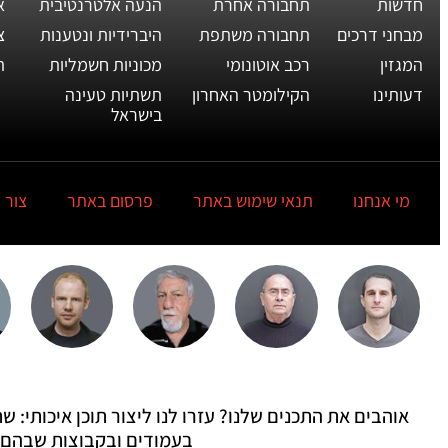
חדשות
תחבורה אחרת
הנעה אלטרנטיבית
א
מבחני דרכים
תחבורה משתפת
היברידיות ונטענות
צ
המגזין
רכב אוטונומי
מכוניות חשמליות
ת
דעותינו
הקילומטר האחרון
תשתיות טעינה
בישראל
מי אנחנו
תנאי שימוש באתר
פרסום באתר
צור 
אוהבים את התכנים שלנו? עזרו לנו ליצור תוכן איכותי:
בעמודים ובקבוצות שבהם 