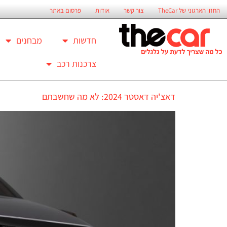
החזון הארגוני של TheCar
צור קשר
אודות
פרסום באתר
חדשות
מבחנים
צרכנות רכב
דאצ'יה דאסטר 2024: לא מה שחשבתם