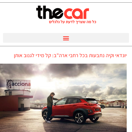
יונדאי וקיה נתבעות בכל רחבי ארה"ב: קל מידי לגנוב אותן