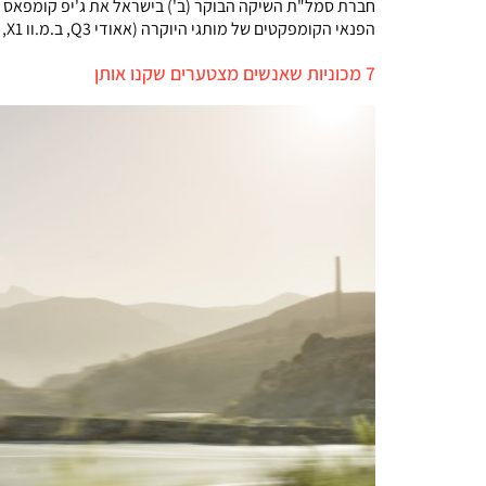
הפנאי הקומפקטים של מותגי היוקרה (אאודי Q3, ב.מ.וו X1, וולוו XC40), ומצד שני למשוך את הלקוחות של גרסאות מאובזרות של רכבי פנאי ממותגים עממים יחסית […]
7 מכוניות שאנשים מצטערים שקנו אותן