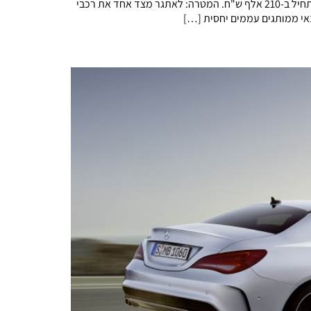
חברת סמל"ת השיקה הבוקר (ב') בישראל את ג'יפ קומפאס החדש, אחד הדגמים החשובים עבור מותג השטח האמריקני, עם תג מחיר שמתחיל ב-210 אלף ש"ח. המטרה: לאתגר מצד אחד את רכבי