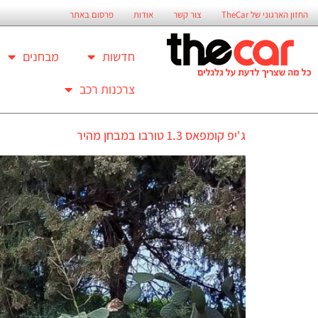
החזון הארגוני של TheCar
צור קשר
אודות
פרסום באתר
חדשות
מבחנים
צרכנות רכב
ג'יפ קומפאס 1.3 טורבו במבחן מהיר