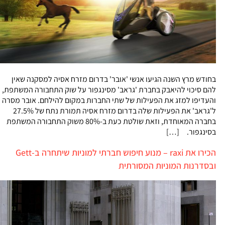
בחודש מרץ השנה הגיעו אנשי 'אובר' בדרום מזרח אסיה למסקנה שאין
להם סיכוי להיאבק בחברת 'גראב' מסינגפור על שוק התחבורה המשתפת,
והעדיפו למזג את הפעילות של שתי החברות במקום להילחם. אובר מסרה
ל'גראב' את הפעילות שלה בדרום מזרח אסיה תמורת נתח של 27.5%
בחברה המאוחדת, וזאת שולטת כעת ב-80% משוק התחבורה המשתפת
בסינגפור. […]
הכירו את raxi – מנוע חיפוש חברתי למוניות שיתחרה ב-Gett
ובסדרנות המוניות המסורתית