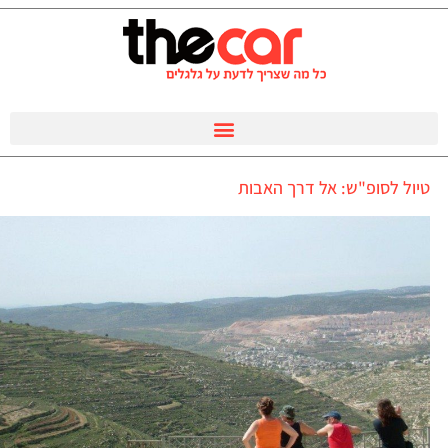
טיול לסופ"ש: אל דרך האבות