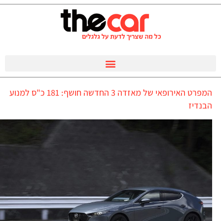
המפרט האירופאי של מאזדה 3 החדשה חושף: 181 כ"ס למנוע
הבנדיז