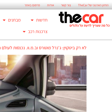
החזון הארגוני של TheCar
צור קשר
אודות
פרסום באתר
חדשות
מבחנים
צרכנות רכב
לא רק ביטקוין: ג'נרל מוטורס וב.מ.וו. נכנסות לעולם ה