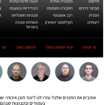
חדשות
תחבורה אחרת
הנעה אלטרנטיבית
א
מבחני דרכים
תחבורה משתפת
היברידיות ונטענות
צ
המגזין
רכב אוטונומי
מכוניות חשמליות
ת
דעותינו
הקילומטר האחרון
תשתיות טעינה
בישראל
מי אנחנו
תנאי שימוש באתר
פרסום באתר
צור 
אוהבים את התכנים שלנו? עזרו לנו ליצור תוכן איכותי:
בעמודים ובקבוצות שבהם 