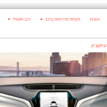
המגזין
תקלות סדרתיות ברכב
רכב חשמלי
בלוקצ׳יין