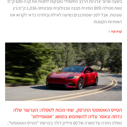
בשעה שרוב יצרניות הרכב החשמלי נאבקות לחצות את קו ה-600 ק"מ
טווח מטילה BYD הסינית פצצה טכנולוגית ומבטיחה 1,036 ק"מ בין
טעינות. אבל לפני שמתכננים נסיעה לאילת ובחזרה כדאי לקרוא את
האותיות הקטנות
קרא עוד »
הטייס האוטומטי התרסק. שתי מכות לטסלה: הערעור שלה
נדחה ונאסר עליה להשתמש במושג 'אוטופיילוט'
טסלה ויתרה על פשרה של 60 מיליון דולר בפרשת "הטייס האוטומטי",