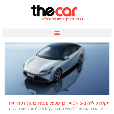
תקלת סוללה ב-AION S : כך מטפלים בסין בתקלה סדרתית
יצרנית הרכב הסינית GAC ויצרנית הסוללות CALB מחליפות סוללות