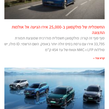
החשמלית של פולקסווגן ב-25,000 אירו הגיעה אל אולמות
התצוגה
סוף סוף זה קורה: פולקסווגן חשמלית מודרנית שמוצעת תמורת
33,795 אירו עם גרסת בסיס זולה יותר באופק. השם הרשמי: ID פולו, יש
סוללות LFP ו-NMC וטווח של עד 454 ק"מ
קרא עוד »