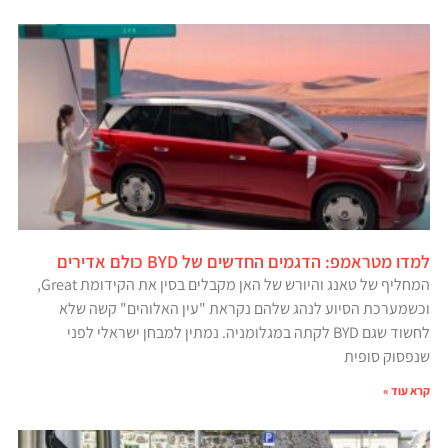
למדו מטראמפ: הדגמים החדשים של BYD כולם אדירים
המחליף של טאנג והיורש של האן מקבלים בסין את הקידומת Great,
וכשמערכת הסיוע לנהג שלהם נקראת "עין האלוהים" קשה שלא
לחשוד שגם BYD לקתה במגלומניה. נמתין למבחן ישראלי לפני
שנפסוק סופית
קרא עוד »