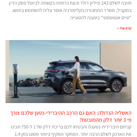
חויבה לשלם 243 מיליון דולר וכעת נדחתה בקשתה לביוטל פסק הדין.
במקביל, משרד התחבורה בקליפורניה אוסר עליה להשתמש במושג
"טייס אוטוטמטי" בטענה להטעייה
קרא עוד »
האשליה הגדולה: האם גם הרכב ההיברידי-נטען שלכם צורך
פי 3 יותר דלק מהמובטח?
קניתם היברידית-נטענת והבטיחו לכם צריכת דלק של 1 ל-50? תכינו
את הארנק לשלם הרבה יותר. המחקר המקיף ביותר מסוגו בחן 1.4