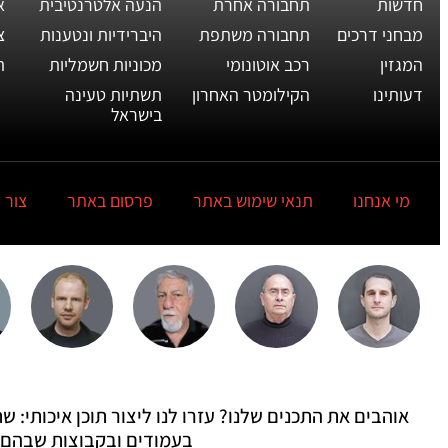
חדשות
תחבורה אחרת
הנעה אלטרנטיבית
א
מבחני דרכים
תחבורה משתפת
היברידיות ונטענות
צ
המגזין
רכב אוטונומי
מכוניות חשמליות
ת
דעותינו
הקילומטר האחרון
תשתיות טעינה
בישראל
מי אנחנו
תנאי שימוש באתר
פרסום באתר
צור 
אוהבים את התכנים שלנו? עזרו לנו ליצור תוכן איכותי:
בעמודים ובקבוצות שבהם 