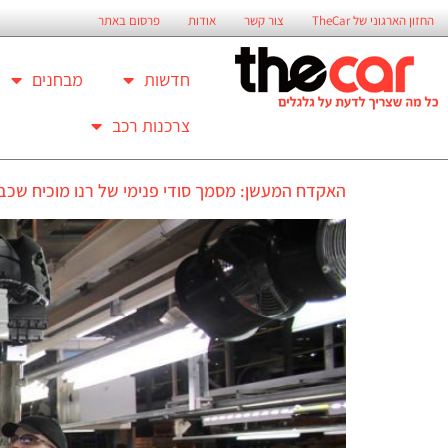
החזון הארגוני של TheCar
צור קשר
אודות
פרסום באתר
חדשות
מבחנים
צרכנות רכב
האקדח המעשן: מסמך סודי פנימי של רנו מוכיח שכבר בשנת 2015 הם ידעו שמנוע ה-1.2 ל