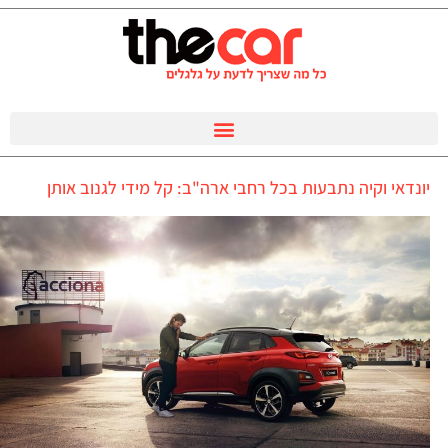
יונדאי וקיה נתבעות בכל רחבי ארה"ב: קל מידי לגנוב אותן