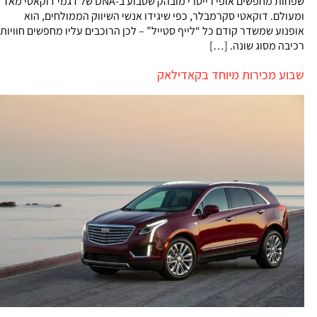
שפחות מחפשים אופי רייסרי מובהק שטבוע ב-DNA של דגמי דוקאטי מאז
ומעולם. דוקאטי סקרמבלר, כפי שיגידו אנשי השיווק הממולחים, הוא
אופנוע שמשדר קודם כל “לייף סטייל” – לכן הרוכבים עליו מחפשים חוויות
רכיבה מסוג שונה. […]
שבוע מכירות מיוחד בקאדילאק