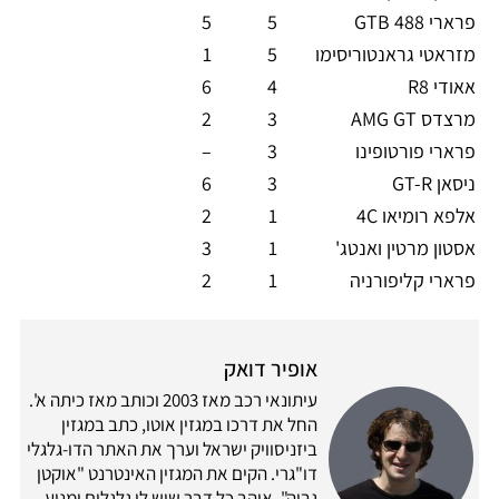
פרארי 488 GTB
5
5
מזראטי גראנטוריסימו
5
1
אאודי R8
4
6
מרצדס AMG GT
3
2
פרארי פורטופינו
3
–
ניסאן GT-R
3
6
אלפא רומיאו 4C
1
2
אסטון מרטין ואנטג'
1
3
פרארי קליפורניה
1
2
אופיר דואק
עיתונאי רכב מאז 2003 וכותב מאז כיתה א'.
החל את דרכו במגזין אוטו, כתב במגזין
ביזניסוויק ישראל וערך את האתר הדו-גלגלי
דו"גרי. הקים את המגזין האינטרנט "אוקטן
גבוה". אוהב כל דבר שיש לו גלגלים ומנוע