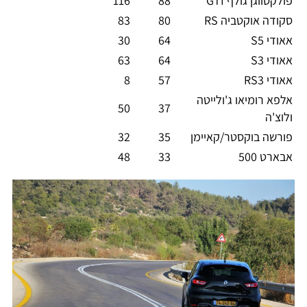
פולקסווגן גולף GTI
88
116
סקודה אוקטביה RS
80
83
אאודי S5
64
30
אאודי S3
64
63
אאודי RS3
57
8
אלפא רומיאו ג'ולייטה
50
37
ולוצ'ה
פורשה בוקסטר/קאיימן
35
32
אבארט 500
33
48