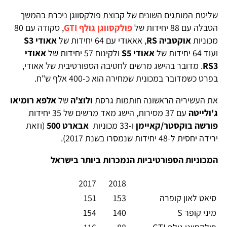
שליטת המותגים השונים של קבוצת פולקסווגן ניכרת בהמשך
הטבלה עם 88 יחידות של
פולקסווגן גולף GTI
, סקודה עם 80
מכוניות
אוקטביה
RS
, אאאודי עם 64 יחידות של
אאודי
S3
ועוד 64 יחידות של
אאודי
S5
ולקינוח 57 יחידות של
אאודי
RS3
. מדובר בהישג מרשים לחטיבה הספורטיבית של אאודי,
בפרט כשמדובר במכונית שמחירה הוא כ-400 אלף ש"ח.
את העשיריה הראשונה חותמות גרסת
ולוצ'ה
של
אלפא רומיאו
ג'ולייטה
עם 37 מסירות, הישג מאד מרשים של 35 יחידות
פורשה בוקסטר/קאיימן
ו-33 מכוניות
אבארט 500
(וזאת
ירידה יחסית ל-48 יחידות שנמסרו בשנת 2017).
המכוניות הספורטיביות הנמכרות ביותר בישראל
2017
2018
סיאט לאון קופרה
153
151
מיני קופר S
140
154