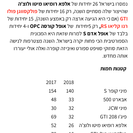
נמסרו בישראל 26 יחידות של
אלפא רומיאו מיטו ולוצ'ה
שהייצור שלה מסתיים השנה, רק 16 יחידות של
פולקסווגן פולו
GTI
(אם כי היא הגיעה ארצה רק באמצע השנה), 15 יחידות של
רנו קליאו RS
,
רק 5יחידות של
אופל קורסה
OPC
ו-4 יחידות
בלבד של
אופל אדם
S
למרות שזאת היא המכונית
הספורטיבית הכי פחות יקרה בישראל. השנה מצטרפות לנישה
הזאת סוזוקי סוויפט ספורט ואיביזה קופרה ואלה אולי יעוררו
אותה מחדש.
קטנות חמות
2017
2018
מיני קופר S
140
154
אבארט 500
33
48
מיני JCW
32
30
פיג'ו 208 GTI
32
69
אלפא רומיאו מיטו ולוצ'ה
26
52