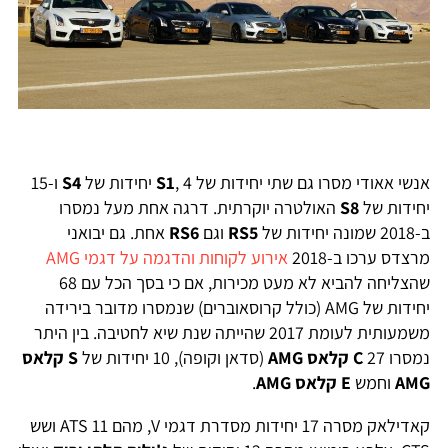
אנשי אאודי מסרו גם שתי יחידות של
, 4 יחידות של
S1
S4
ו-15
יחידות של
S8
האולטרה יוקרתית. דרגה אחת מעל נמסרו
ב-2018 שמונה יחידות של
RS5
וגם
RS6
אחת. גם יבואני
מרצדס ערכו ב-2018
אירוע לקוחות והדגמה על דגמי AMG
שהצליחה להביא לא מעט מכירות, אם כי בסך הכל עם 68
יחידות של AMG (כולל קרוסאוברים) שנמסרו מדובר בירידה
משמעותית לעומת 2017 שהייתה שנת שיא לחטיבה. בין היתר
נמסרו 27
C
קלאס
AMG
(סדאן וקופה), 10 יחידות של
S
קלאס
AMG
וחמש
E
קלאס
AMG
.
קאדילאק מסרה 17 יחידות מסדרת דגמי V, מהם 11 ATS ושש