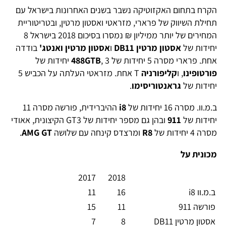
הקרח בתחום האקזוטיקה נשבר בשנים האחרונות בישראל עם
תחילת השיווק של פרארי, מזראטי ואסטון מרטין, ובטריטוריית
המחירים של יותר ממיליון ₪ נמסרו בסיכום 2018 בישראל 8
יחידות של
אסטון מרטין
DB11
ו
אסטון מרטין ואנטג'
בודדה
אחת. פרארי מסרה 5 יחידות של
, 3 יחידות של
488GTB
פורטופינו
, ו
קליפורניה
T אחת. מזראטי העלתה על הכביש 5
יחידות של
גראנטוריסימו
.
ב.מ.וו. מסרה 16 יחידות של
i8
ההיברידית, פורשה מסרה 11
יחידות של
911
ובהן גם מספר יחידות של GT3 הקיצונית, אאודי
מסרה 4 יחידות של
R8
ומרצדס קינחה עם שלושה
AMG GT
.
מכונית על
2017
2018
ב.מ.וו i8
16
11
פורשה 911
11
15
אסטון מרטין DB11
8
7