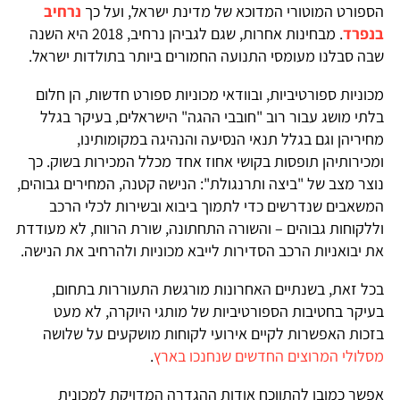
הספורט המוטורי המדוכא של מדינת ישראל, ועל כך
נרחיב
בנפרד
. מבחינות אחרות, שגם לגביהן נרחיב, 2018 היא השנה
שבה סבלנו מעומסי התנועה החמורים ביותר בתולדות ישראל.
מכוניות ספורטיביות, ובוודאי מכוניות ספורט חדשות, הן חלום
בלתי מושג עבור רוב "חובבי ההגה" הישראלים, בעיקר בגלל
מחיריהן וגם בגלל תנאי הנסיעה והנהיגה במקומותינו,
ומכירותיהן תופסות בקושי אחוז אחד מכלל המכירות בשוק. כך
נוצר מצב של "ביצה ותרנגולת": הנישה קטנה, המחירים גבוהים,
המשאבים שנדרשים כדי לתמוך ביבוא ובשירות לכלי הרכב
וללקוחות גבוהים – והשורה התחתונה, שורת הרווח, לא מעודדת
את יבואניות הרכב הסדירות לייבא מכוניות ולהרחיב את הנישה.
בכל זאת, בשנתיים האחרונות מורגשת התעוררות בתחום,
בעיקר בחטיבות הספורטיביות של מותגי היוקרה, לא מעט
בזכות האפשרות לקיים אירועי לקוחות מושקעים על שלושה
מסלולי המרוצים החדשים שנחנכו בארץ
.
אפשר כמובן להתווכח אודות ההגדרה המדויקת למכונית