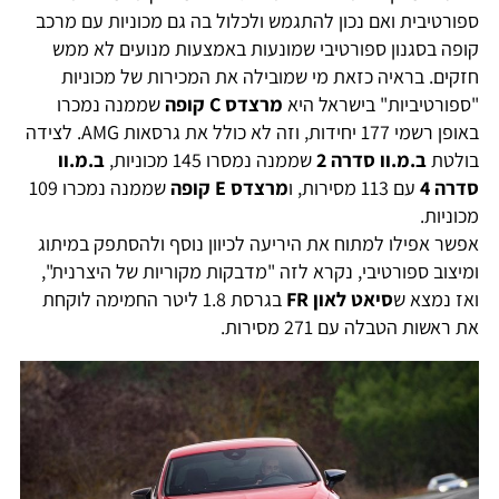
ספורטיבית ואם נכון להתגמש ולכלול בה גם מכוניות עם מרכב
קופה בסגנון ספורטיבי שמונעות באמצעות מנועים לא ממש
חזקים. בראיה כזאת מי שמובילה את המכירות של מכוניות
"ספורטיביות" בישראל היא
מרצדס
C
קופה
שממנה נמכרו
באופן רשמי 177 יחידות, וזה לא כולל את גרסאות AMG. לצידה
בולטת
ב.מ.וו סדרה 2
שממנה נמסרו 145 מכוניות,
ב.מ.וו
סדרה 4
עם 113 מסירות, ו
מרצדס
E
קופה
שממנה נמכרו 109
מכוניות.
אפשר אפילו למתוח את היריעה לכיוון נוסף ולהסתפק במיתוג
ומיצוב ספורטיבי, נקרא לזה "מדבקות מקוריות של היצרנית",
ואז נמצא ש
סיאט לאון
FR
בגרסת 1.8 ליטר החמימה לוקחת
את ראשות הטבלה עם 271 מסירות.