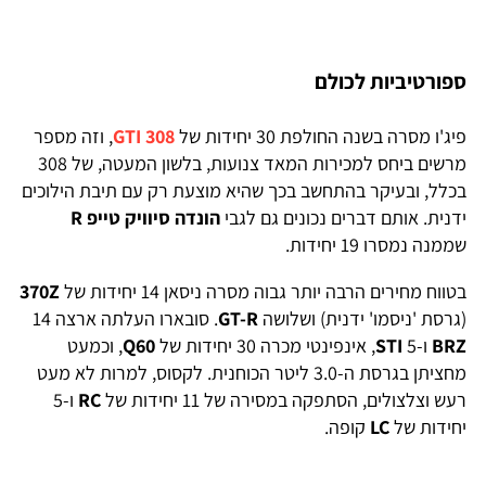
ספורטיביות לכולם
פיג'ו מסרה בשנה החולפת 30 יחידות של
308 GTI
, וזה מספר
מרשים ביחס למכירות המאד צנועות, בלשון המעטה, של 308
בכלל, ובעיקר בהתחשב בכך שהיא מוצעת רק עם תיבת הילוכים
ידנית. אותם דברים נכונים גם לגבי
הונדה סיוויק טייפ
R
שממנה נמסרו 19 יחידות.
בטווח מחירים הרבה יותר גבוה מסרה ניסאן 14 יחידות של
370Z
(גרסת 'ניסמו' ידנית) ושלושה
GT-R
. סובארו העלתה ארצה 14
BRZ
ו-5
STI
, אינפינטי מכרה 30 יחידות של
Q60
, וכמעט
מחציתן בגרסת ה-3.0 ליטר הכוחנית. לקסוס, למרות לא מעט
רעש וצלצולים, הסתפקה במסירה של 11 יחידות של
RC
ו-5
יחידות של
LC
קופה.