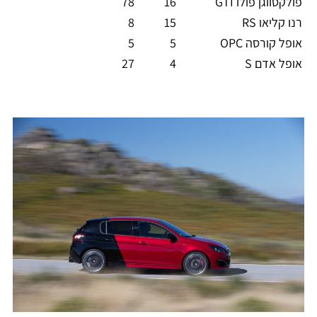
פולקסווגן פולו GTI
16
78
רנו קליאו RS
15
8
אופל קורסה OPC
5
5
אופל אדם S
4
27