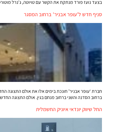
בצעד נועז פורד מנתקת את הקשר עם טויוטה, ג'נרל מוטור
סניף חדש ל’עופר אבניר’ ברחוב המסגר
חברת ‘עופר אבניר’ חונכת בימים אלו את אולם התצוגה הח
ברחוב הסדנה והשני ברחוב מנחם בגין. אולם התצוגה החדש הממוקם במסגר 54 (בסמוך לסוכנות דוקאטי) משתרע על פני 250 מ”ר נועד עבור מו
החל שיווק יונדאי איוניק החשמלית