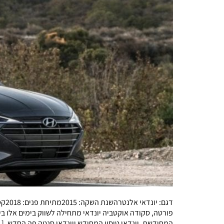
המחודשת, יונדאי טוסון המחודש ויונדאי סנטה פה החדש. [