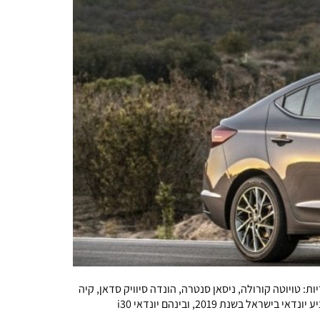
טגוריה: משפחתיות קומפקטיותמחיר התחלתי: 133.5 אלף ש"חמתחרות עיקריות: טויוטה קורולה, ניסאן סנטרה, הונדה סיוויק סדאן, קיה
פורטה, סקודה אוקטביה יונדאי מתחילה לשווק בימים אלו בישראל את האלנטרה המחודשת, המצטרפת לשלל הדגמים החדשים אותם תציע יונדאי בישראל בשנת 2019, ובינהם יונדאי i30