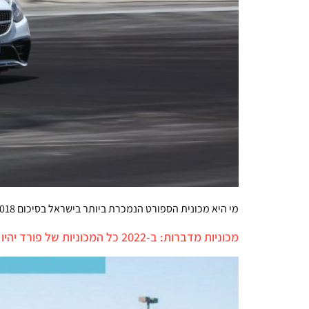
מי היא מכונית הספורט הנמכרת ביותר בישראל בסיכום 2018? כמה מכוניות ספורטיביות נמכרות אצלנו בכלל, והאם ההשקעה של יבואניות הרכב באירועי לקוחות גורמת להם לשרוף יותר גומי?
מכוניות מדברות: ב-2022 כל המכוניות של פורד יהיו מקושרות