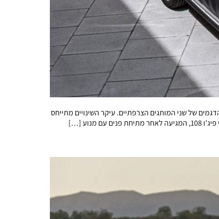
את המחירון העדכני לשנת 2019, בו נעשו מספר שינויים בתמחור הדגמים של שני המותגים הצרפתיים. עיקר השינויים מתייחס
נוע […]