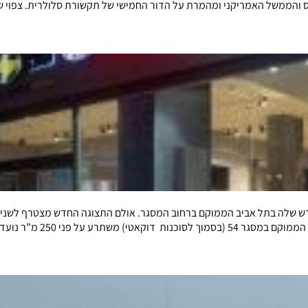
ס והממשל האמריקני ומהמרת על הדור החמישי של תקשורת סלולרית. צפוי 
דש שלה בתל אביב הממוקם ברחוב המסגר. אולם התצוגה החדש מצטרף לשני א
תגי קימקו, פיאג’ו, וספה וסוזוקי […]