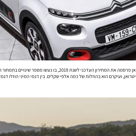
חברת 'לובינסקי' המייבאת לישראל את מכוניות פיג'ו וסיטרואן פרסמה 
 בהוזלות של כמה אלפי שקלים. בין דגמי המיני הוזלו דגמי פיג'ו 108, המגיעה לאחר מתיחת פנים עם מ