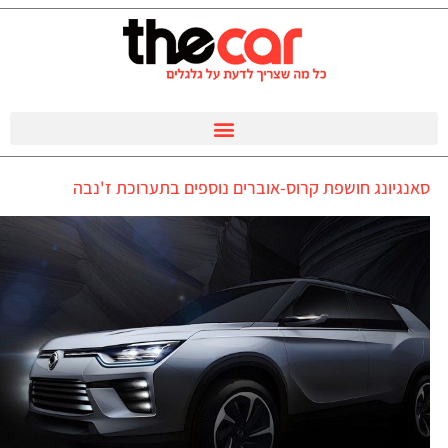
סאנגיונג חושפת קרוס-אוברים נוספים בתערוכת ז'נבה