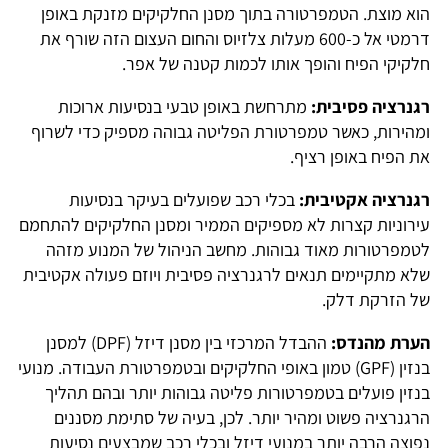
הוא מוצת. הטמפרטורה בתוך מסנן החלקיקים מזנקת באופן
דרמטי אל כ-600 מעלות צלזיוס והחום העצום הזה שורף את
חלקיקי הפיח והופך אותו לכמות קטנה של אפר.
רגנרציה פסיבית:
מתרחשת באופן טבעי בנסיעות ארוכות
ומהירות, כאשר טמפרטורת הפליטה גבוהה מספיק כדי לשרוף
את הפיח באופן רציף.
רגנרציה אקטיבית:
בכלי רכב שפועלים בעיקר בנסיעות
עירוניות קצרות לא מספיקים הממיר ומסנן החלקיקים להתחמם
לטמפרטורות מאוד גבוהות. מחשב הניהול של המנוע מזהה
שלא מתקיימים תנאים לרגנרציה פסיבית ויוזם פעולה אקטיבית
של הזרקת דלק.
הערת מהנדס:
ההבדל המרכזי בין מסנן דיזל (DPF) למסנן
בנזין (GPF) טמון באופי החלקיקים ובטמפרטורת העבודה. מנועי
בנזין פועלים בטמפרטורות פליטה גבוהות יותר ובהם תהליך
הרגנרציה פשוט ומהיר יותר. לכן, בעיה של סתימת מסננים
נפוצה הרבה יותר במנועי דיזל ובכלי רכב שמבצעים נסיעות