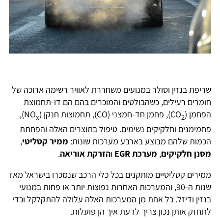
שריפת בנזין וסולר במנועים משחררת לאוויר רשימה ארוכה של
חומרים רעילים, כשהבולטים והמוכרים בהם הם דו-תחמוצת
הפחמן (CO
), פחמן חד-חמצני (CO), תחמוצות חנקן (NO
),
x
2
פחמימנים וחלקיקים נשימים. טיפול בתוצרים האלה והפחתת
הכמות שלהם מבוצע בארבע מערכות שונות:
ממיר קטליטי
,
מסנן חלקיקים
,
מערכת EGR
ו
הזרקת אוריאה
.
ממירים קטליטיים מותקנים בכל כלי הרכב שנמכרו בישראל מאז
שנות ה-90, והמערכות האחרות נפוצות יותר או פחות במנועי
בנזין ודיזל. כל אחת מן המערכות האלה עלולה להתקלקל וכדי
לתחזק אותן נכון צריך לדעת איך הן פועלות.