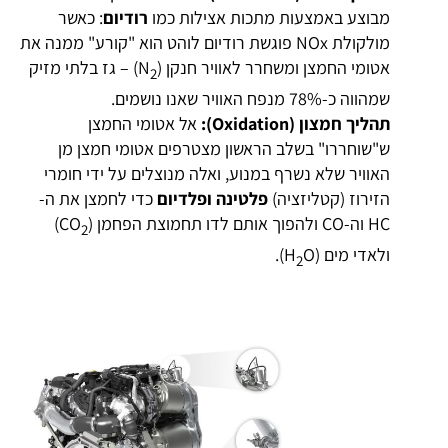
מבוצע באמצעות מתכות אצילות כמו
רודיום
: כאשר
מולקולת NOx פוגשת רודיום לוהט הוא "קורע" ממנה את
אטומי החמצן ומשחרר לאוויר חנקן (N
) – גז בלתי מזיק
2
שמהווה כ-78% מנפח האוויר שאנו נושמים.
תהליך חמצון (
Oxidation):
אל אטומי החמצן
ש"שוחררו" בשלב הראשון מצטרפים אטומי חמצן מן
האוויר שלא נשרף במנוע, ואלה מנוצלים על ידי חומרי
הזירוז (קטליזציה)
פלטינה ופלדיום
כדי לחמצן את ה-
HC וה-CO ולהפוך אותם לדו תחמוצת הפחמן (CO
)
2
ולאדי מים (H
O).
2