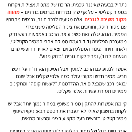
נתחיל בבעיה שאיננה טכנית: הריכוז של מתכות אצילות ויקרות
בממיר קטליטי – על אף שהן נמדדות בגרמים בודדים –
מהווה
מקור משיכה לגנבים
. אלה מגיעים לרכב חונה, נכנסים מתחתיו
עם מסור דיסק, וחותכים את צינור הפליטה משני צידי
הממיר. הנהג יגלה זאת כשיניע את הרכב באמצעות רעש חזק
ממערכת הפליטה (דוד העמם ממוקם אחרי הממיר הקטליטי,
ולאחר חיתוך צינור המפלט הגזים יוצאים לאוויר החופשי טרם
הגעתם לדוד), ומהידלקות נורית "בדוק מנוע".
אפשר לנסוע עם הרכב למוסך אבל הסיכון הוא דו"ח על רעש
חריג. ממיר חדש ומקורי עולה כמה אלפי שקלים אבל ישנם
יבואני רכב שמנצלים את ההזדמנות "לעשות קופה" ומתקינים
ממירים תמורת עשרות אלפי שקלים.
קיימת אפשרות להתקין ממיר משופץ במחיר נמוך יותר אבל יש
לקחת בחשבון שאולי לא תעברו את הטסט הבא: ניקוי ושיפוץ
ממיר קטליטי דורשים בעל מקצוע רציני ומכשור מתאים.
אורך חיים רגיל של ממיר קטליטי תלוי באופי הנהיגה: בנסיעות