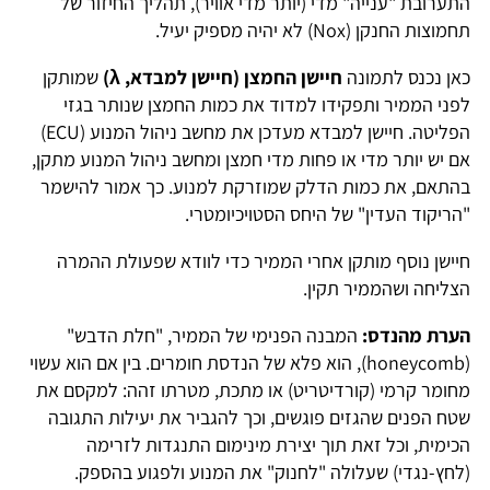
התערובת "ענייה" מדי (יותר מדי אוויר), תהליך החיזור של
תחמוצות החנקן (Nox) לא יהיה מספיק יעיל.
כאן נכנס לתמונה
חיישן החמצן (חיישן למבדא,
λ)
שמותקן
לפני הממיר ותפקידו למדוד את כמות החמצן שנותר בגזי
הפליטה. חיישן למבדא מעדכן את מחשב ניהול המנוע (ECU)
אם יש יותר מדי או פחות מדי חמצן ומחשב ניהול המנוע מתקן,
בהתאם, את כמות הדלק שמוזרקת למנוע. כך אמור להישמר
"הריקוד העדין" של היחס הסטויכיומטרי.
חיישן נוסף מותקן אחרי הממיר כדי לוודא שפעולת ההמרה
הצליחה ושהממיר תקין.
הערת מהנדס:
המבנה הפנימי של הממיר, "חלת הדבש"
(honeycomb), הוא פלא של הנדסת חומרים. בין אם הוא עשוי
מחומר קרמי (קורדיטריט) או מתכת, מטרתו זהה: למקסם את
שטח הפנים שהגזים פוגשים, וכך להגביר את יעילות התגובה
הכימית, וכל זאת תוך יצירת מינימום התנגדות לזרימה
(לחץ-נגדי) שעלולה "לחנוק" את המנוע ולפגוע בהספק.