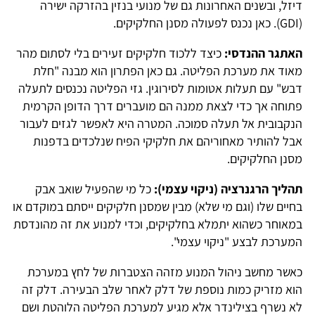
דיזל, ובשנים האחרונות גם של מנועי בנזין בהזרקה ישירה
(GDI). כאן נכנס לפעולה מסנן החלקיקים.
האתגר ההנדסי:
כיצד ללכוד חלקיקים זעירים בלי לסתום מהר
מאוד את מערכת הפליטה. גם כאן הפתרון הוא מבנה "חלת
דבש" עם תעלות אטומות לסירוגין. גזי הפליטה נכנסים לתעלה
פתוחה אך כדי לצאת ממנה הם מועברים דרך הדופן הקרמית
הנקבובית אל תעלה סמוכה. המטרה היא לאפשר לגזים לעבור
אבל להותיר מאחוריהם את חלקיקי הפיח שנלכדים בדפנות
מסנן החלקיקים.
תהליך הרגנרציה (ניקוי עצמי):
כל מי שהפעיל שואב אבק
בחיים שלו (וגם מי שלא) מבין שמסנן חלקיקים ייסתם במוקדם או
במאוחר כשהוא יתמלא בחלקיקים, וכדי למנוע את זה מהונדסת
המערכת לבצע "ניקוי עצמי".
כאשר מחשב ניהול המנוע מזהה הצטברות של לחץ במערכת
הוא מזריק כמות נוספת של דלק לאחר שלב הבעירה. דלק זה
לא נשרף בצילינדר אלא מגיע למערכת הפליטה הלוהטת ושם