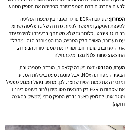
לבעיה אחרת: הורדת הטמפרטורה מפחיתה את הספק המנוע.
הפתרון:
שסתום ה-EGR פותח מעבר בין סעפת הפליטה
לסעפת היניקה, ומאפשר לכמות מדודה של גז פליטה (שהוא
ברובו גז אינרטי, כלומר גז שלא משתתף בבעירה) להיכנס יחד
עם תערובת האוויר-דלק הטרייה. הגז הממוחזר הזה "מדלל"
את התערובת, סופח חום, ומוריד את טמפרטורת הבעירה.
התוצאה: פחות NOx נוצר מלכתחילה.
הערת מהנדס:
זאת פשרה קלאסית. הורדת טמפרטורת
הבעירה מפחיתה NOx, אבל פוגעת מעט ביעילות המנוע
ומגבירה את כמות הפיח שנוצר. לכן, מחשב ניהול המנוע מפעיל
את שסתום ה-EGR רק בתנאים מסוימים (לרוב בעומס בינוני)
וסוגר אותו לחלוטין כאשר נדרש הספק מרבי (למשל, בהאצה
חזקה).