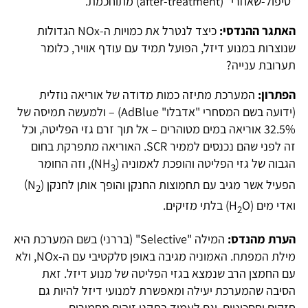
"טיפול-שאחרי" (after-treatment) מתוחכמת.
האתגר ההנדסי:
כיצד לנטרל את כמויות ה-NOx הגדולות
שנוצרות במנוע דיזל, הפועל תמיד עם עודף אוויר, כלומר
תערובת ענייה?
הפתרון:
המערכת מתיזה כמות מדודה של אוריאה נוזלית
(ידועה בשם המסחרי "אדבלו" AdBlue) – ולמעשה תמיסה של
32.5% אוריאה במים מטוהרים – אל תוך זרם גזי הפליטה, וכל
זה לפני שהם נכנסים לממיר SCR. האוריאה מתפרקת בחום
הגבוה של גזי הפליטה והופכת לאמוניה (NH
), וזה החומר
3
הפעיל אשר מגיב עם תחמוצות החנקן והופך אותן לחנקן (N
)
2
ואדי מים (H
O) בלתי מזיקים.
2
הערת מהנדס:
המילה "Selective" (בררני) בשם המערכת היא
מילת המפתח. האמוניה מגיבה באופן סלקטיבי עם ה-NOx, ולא
עם החמצן הרב שנמצא בגזי הפליטה של מנוע דיזל. זאת
הסיבה שהמערכת יעילה ומאפשרת למנועי דיזל להיות גם
חזקים וחסכוניים, וגם לעמוד בתקני זיהום מחמירים.