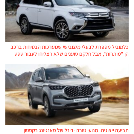
כלמוביל מספרת לבעלי מיצובישי שמערכות הבטיחות ברכב
הן "מותרות", אבל חלקם טוענים שלא הצליחו לעבור טסט
תביעה ייצוגית: מנועי טורבו-דיזל של סאנגיונג רקסטון